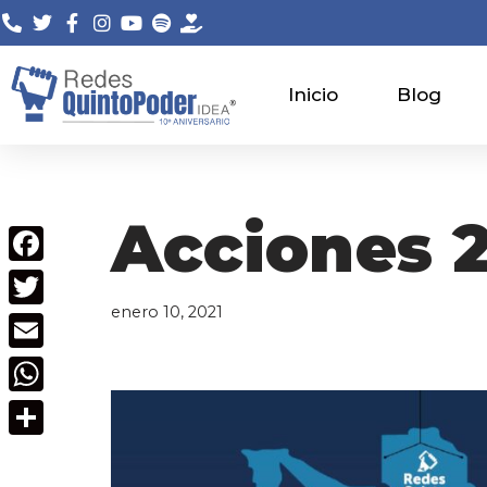
Saltar
al
Inicio
Blog
contenido
Acciones 
Facebook
enero 10, 2021
Twitter
Email
WhatsApp
Compartir