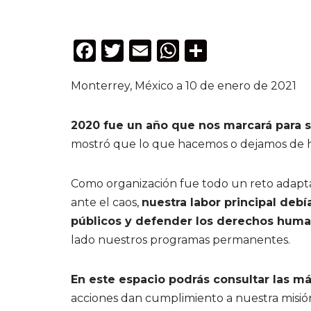
F
T
E
W
C
a
w
m
h
o
Monterrey, México a 10 de enero de 2021
c
it
ai
a
m
e
te
l
ts
p
2020 fue un año que nos marcará para 
b
r
A
ar
mostró que lo que hacemos o dejamos de hac
o
p
ti
o
p
r
Como organización fue todo un reto adapt
k
ante el caos,
nuestra labor principal debí
públicos y defender los derechos huma
lado nuestros programas permanentes.
En este espacio podrás consultar las má
acciones dan cumplimiento a nuestra misión 