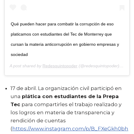
Qué pueden hacer para combatir la corrupción de eso
platicamos con estudiantes del Tec de Monterrey que
cursan la materia anticorrupción en gobierno empresas y
sociedad
A post shared by
Redesquintopoder
(@redesquintopoder) on
Apr
17 de abril. La organización civil participó en
una
plática con estudiantes de la Prepa
Tec
para compartirles el trabajo realizado y
los logros en materia de transparencia y
rendición de cuentas
(
https://www.instagram.com/p/B_FXeGkh0bh