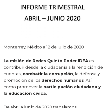
e
te
l
ts
p
b
r
A
ar
o
p
ti
o
p
r
k
Monterrey, México a 12 de julio de 2020
La misión de Redes Quinto Poder IDEA
es
contribuir desde la ciudadanía a la rendición de
cuentas,
combatir la corrupción
, la defensa y
promoción de los
derechos humanos
. Así
como promover la
participación ciudadana y
la educación cívica.
De abril a junio de 2020 trabajamos