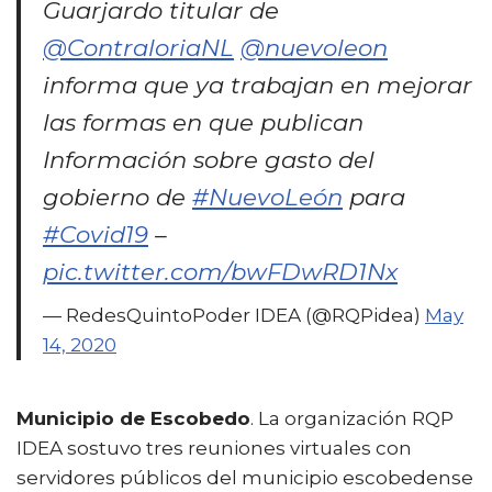
Guarjardo titular de
@ContraloriaNL
@nuevoleon
informa que ya trabajan en mejorar
las formas en que publican
Información sobre gasto del
gobierno de
#NuevoLeón
para
#Covid19
–
pic.twitter.com/bwFDwRD1Nx
— RedesQuintoPoder IDEA (@RQPidea)
May
14, 2020
Municipio de Escobedo
. La organización RQP
IDEA sostuvo tres reuniones virtuales con
servidores públicos del municipio escobedense