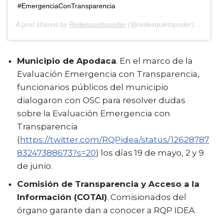
#EmergenciaConTransparencia
A post shared by
Redesquintopoder
(@redesquintopoder) on
Apr
Municipio de Apodaca
. En el marco de la
Evaluación Emergencia con Transparencia,
funcionarios públicos del municipio
dialogaron con OSC para resolver dudas
sobre la Evaluación Emergencia con
Transparencia
(
https://twitter.com/RQPidea/status/12628787
83247388673?s=20
) los días 19 de mayo, 2 y 9
de junio.
Comisión de Transparencia y Acceso a la
Información (COTAI)
. Comisionados del
órgano garante dan a conocer a RQP IDEA