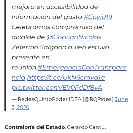
mejora en accesibilidad de
Información del gasto
#Covid19
Celebramos compromiso del
alcalde de
@GobSanNicolas
Zeferino Salgado quien estuvo
presente en
reunión.
#EmergenciaConTranspare
ncia
https://t.co/UkN6cmva1a
pic.twitter.com/EV0FdDf8vA
— RedesQuintoPoder IDEA (@RQPidea)
June
3, 2020
Contraloría del Estado
. Gerardo Cantú,