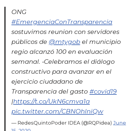
ONG
#EmergenciaConTransparencia
sostuvimos reunion con servidores
públicos de
@mtygob
el municipio
regio alcanzó 100 en evaluación
semanal. •Celebramos el diálogo
constructivo para avanzar en el
ejercicio ciudadano de
Transparencia del gasto
#covid19
|
https://t.co/UkN6cmva1a
pic.twitter.com/CBNOhlniQw
— RedesQuintoPoder IDEA (@RQPidea)
June
15, 2020