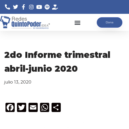
Saltar
Dona
al
contenido
2do Informe trimestral
abril-junio 2020
julio 13, 2020
F
T
E
W
C
a
w
m
h
o
c
it
ai
a
m