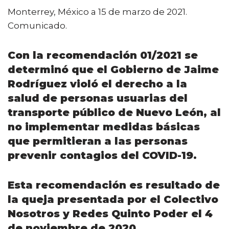
a
w
m
h
o
Monterrey, México a 15 de marzo de 2021.
c
it
ai
a
m
Comunicado.
e
te
l
ts
p
b
r
A
ar
Con la recomendación 01/2021 se
o
p
ti
determinó que el Gobierno de Jaime
o
p
r
Rodríguez violó el derecho a la
k
salud de personas usuarias del
transporte público de Nuevo León, al
no implementar medidas básicas
que permitieran a las personas
prevenir contagios del COVID-19.
Esta recomendación es resultado de
la queja presentada por el Colectivo
Nosotros y Redes Quinto Poder el 4
de noviembre de 2020