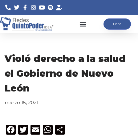
Saltar
Dona
al
contenido
Violó derecho a la salud
el Gobierno de Nuevo
León
marzo 15, 2021
F
T
E
W
C