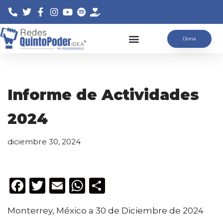
Saltar
Dona
al
contenido
Informe de Actividades
2024
diciembre 30, 2024
F
T
E
W
C
a
w
m
h
o
Monterrey, México a 30 de Diciembre de 2024
c
it
ai
a
m