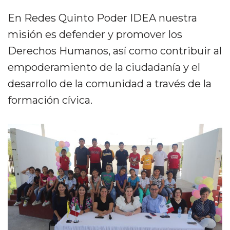
e
te
l
ts
p
En Redes Quinto Poder IDEA nuestra
b
r
A
ar
misión es defender y promover los
o
p
ti
Derechos Humanos, así como contribuir al
o
p
r
empoderamiento de la ciudadanía y el
k
desarrollo de la comunidad a través de la
formación cívica.