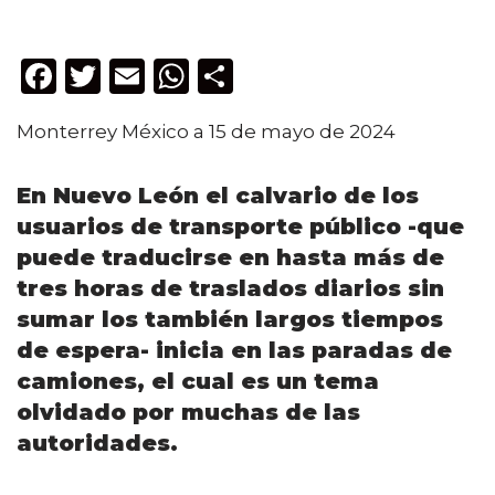
F
T
E
W
C
a
w
m
h
o
Monterrey México a 15 de mayo de 2024
c
it
ai
a
m
e
te
l
ts
p
En Nuevo León el calvario de los
b
r
A
ar
usuarios de transporte público -que
o
p
ti
puede traducirse en hasta más de
o
p
r
tres horas de traslados diarios sin
k
sumar los también largos tiempos
de espera- inicia en las paradas de
camiones, el cual es un tema
olvidado por muchas de las
autoridades.