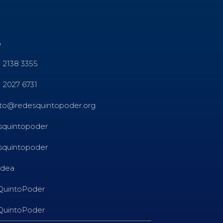
o
1 2138 3355
1 2027 6731
to@redesquintopoder.org
quintopoder
quintopoder
dea
QuintoPoder
QuintoPoder