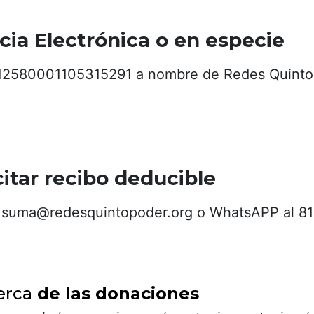
cia Electrónica o en especie
12580001105315291 a nombre de Redes Quinto
citar recibo deducible
 a suma@redesquintopoder.org o WhatsAPP al 8
erca
de las donaciones