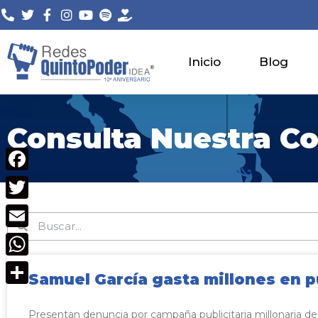
Saltar
al
Inicio
Blog
contenido
Consulta Nuestra Co
Facebook
Twitter
Email
WhatsApp
Samuel García gasta millones en 
Compartir
Presentan denuncia por campaña publicitaria millonaria de