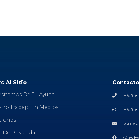
s Al Sitio
Contact
sitamos De Tu Ayuda
(+52) 8
tro Trabajo En Medios
(+52) 8
ciones
contac
o De Privacidad
@redes