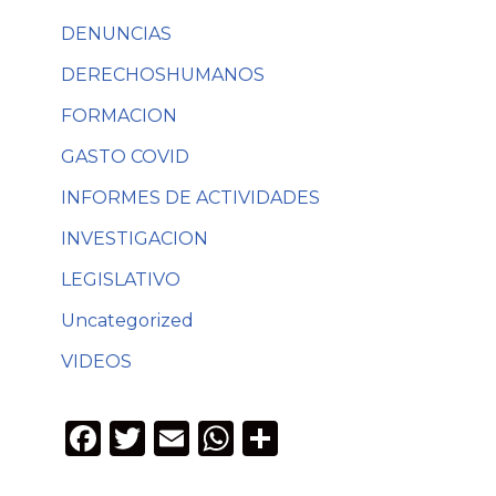
DENUNCIAS
DERECHOSHUMANOS
FORMACION
GASTO COVID
INFORMES DE ACTIVIDADES
INVESTIGACION
LEGISLATIVO
Uncategorized
VIDEOS
F
T
E
W
C
a
w
m
h
o