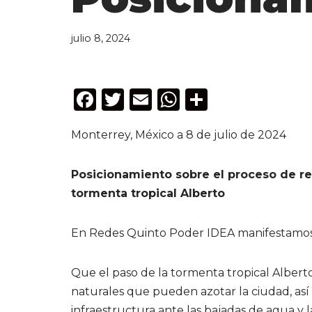
julio 8, 2024
F
T
E
W
C
a
w
m
h
o
Monterrey, México a 8 de julio de 2024
c
it
ai
a
m
e
te
l
ts
p
Posicionamiento sobre el proceso de re
b
r
A
ar
tormenta tropical Alberto
o
p
ti
o
p
r
En Redes Quinto Poder IDEA manifestamos 
k
Que el paso de la tormenta tropical Alberto
naturales que pueden azotar la ciudad, así 
infraestructura ante las bajadas de agua y 