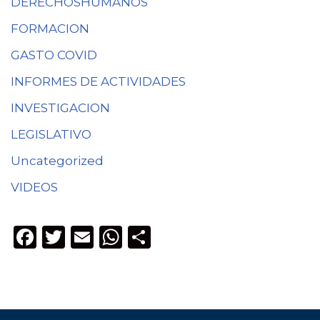
DERECHOSHUMANOS
FORMACION
GASTO COVID
INFORMES DE ACTIVIDADES
INVESTIGACION
LEGISLATIVO
Uncategorized
VIDEOS
F
T
E
W
C
a
w
m
h
o
c
it
ai
a
m
e
te
l
ts
p