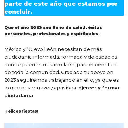
b
r
A
ar
parte de este año que estamos por
o
p
ti
concluir.
o
p
r
k
Que el año 2023 sea lleno de salud, éxitos
personales, profesionales y espirituales.
México y Nuevo León necesitan de más
ciudadanía informada, formada y de espacios
donde pueden desarrollarse para el beneficio
de toda la comunidad. Gracias a tu apoyo en
2023 seguiremos trabajando en ello, ya que es
lo que nos mueve y apasiona:
ejercer y formar
ciudadanía
¡Felices fiestas!