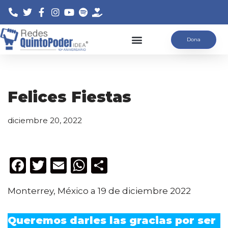
Saltar
Dona
al
contenido
Felices Fiestas
diciembre 20, 2022
F
T
E
W
C
a
w
m
h
o
Monterrey, México a 19 de diciembre 2022
c
it
ai
a
m
e
te
l
ts
p
Queremos darles las gracias por ser