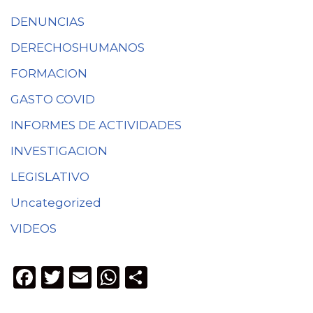
DENUNCIAS
DERECHOSHUMANOS
FORMACION
GASTO COVID
INFORMES DE ACTIVIDADES
INVESTIGACION
LEGISLATIVO
Uncategorized
VIDEOS
F
T
E
W
C
a
w
m
h
o