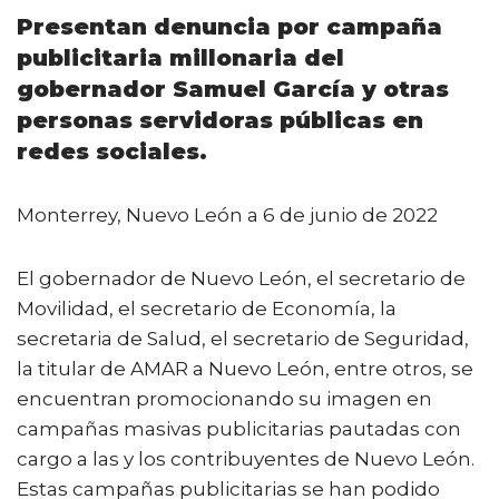
a
w
m
h
o
Presentan denuncia por campaña
c
it
ai
a
m
publicitaria millonaria del
e
te
l
ts
p
gobernador Samuel García y otras
b
r
A
ar
personas servidoras públicas en
o
p
ti
redes sociales.
o
p
r
k
Monterrey, Nuevo León a 6 de junio de 2022
El gobernador de Nuevo León, el secretario de
Movilidad, el secretario de Economía, la
secretaria de Salud, el secretario de Seguridad,
la titular de AMAR a Nuevo León, entre otros, se
encuentran promocionando su imagen en
campañas masivas publicitarias pautadas con
cargo a las y los contribuyentes de Nuevo León.
Estas campañas publicitarias se han podido