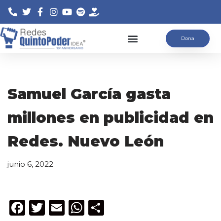
Saltar
Dona
al
contenido
Samuel García gasta
millones en publicidad en
Redes. Nuevo León
junio 6, 2022
F
T
E
W
C