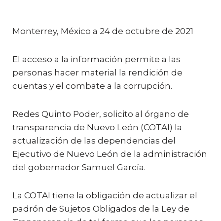
a
w
m
h
o
c
it
ai
a
m
e
te
l
ts
p
Monterrey, México a 24 de octubre de 2021
b
r
A
ar
El acceso a la información permite a las
o
p
ti
personas hacer material la rendición de
o
p
r
cuentas y el combate a la corrupción.
k
Redes Quinto Poder, solicito al órgano de
transparencia de Nuevo León (COTAI) la
actualización de las dependencias del
Ejecutivo de Nuevo León de la administración
del gobernador Samuel García.
La COTAI tiene la obligación de actualizar el
padrón de Sujetos Obligados de la Ley de