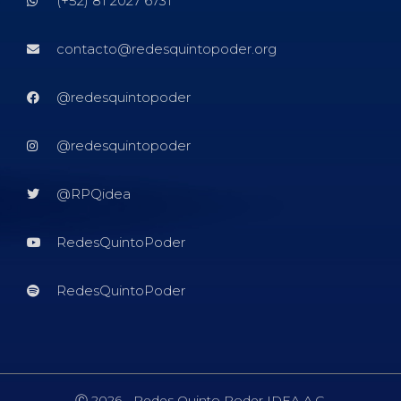
(+52) 81 2027 6731
contacto@redesquintopoder.org
@redesquintopoder
@redesquintopoder
@RPQidea
RedesQuintoPoder
RedesQuintoPoder
Ⓒ 2026 - Redes Quinto Poder IDEA A.C.