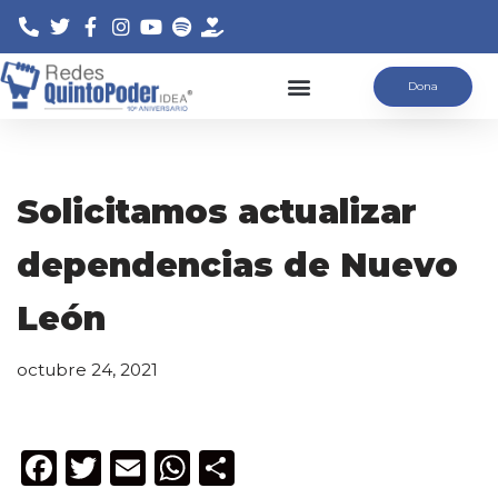
Saltar
Dona
al
contenido
Solicitamos actualizar
dependencias de Nuevo
León
octubre 24, 2021
F
T
E
W
C