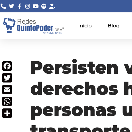
Saltar
al
Inicio
Blog
contenido
Persisten 
Facebook
derechos 
Twitter
Email
personas u
WhatsApp
Compartir
transporte