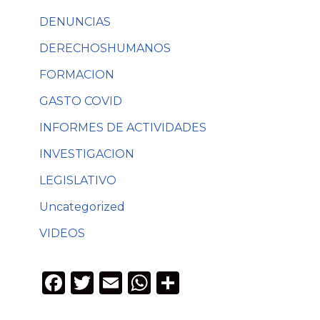
DENUNCIAS
DERECHOSHUMANOS
FORMACION
GASTO COVID
INFORMES DE ACTIVIDADES
INVESTIGACION
LEGISLATIVO
Uncategorized
VIDEOS
F
T
E
W
C
a
w
m
h
o