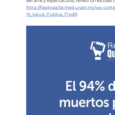
del arte y espectáculos, reveló un estudio
(
http://fisiologia.facmed.unam.mx/wp-cont
19_Salud_Publica_17.pdf
)