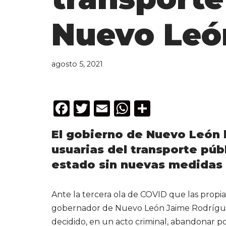
Nuevo Leó
agosto 5, 2021
F
T
E
W
C
a
w
m
h
o
El gobierno de Nuevo León 
c
it
ai
a
m
usuarias del transporte públ
e
te
l
ts
p
estado sin nuevas medidas 
b
r
A
ar
o
p
ti
Ante la tercera ola de COVID que las propia
o
p
r
gobernador de Nuevo León Jaime Rodríguez
k
decidido, en un acto criminal, abandonar po