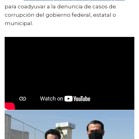
para coadyuvar a la denuncia de casos de
corrupción del gobierno federal, estatal o
municipal.