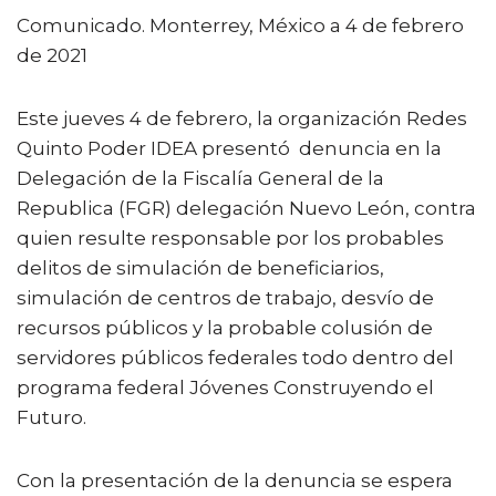
a
w
m
h
o
Comunicado. Monterrey, México a 4 de febrero
c
it
ai
a
m
de 2021
e
te
l
ts
p
b
r
A
ar
Este jueves 4 de febrero, la organización Redes
o
p
ti
Quinto Poder IDEA presentó denuncia en la
o
p
r
Delegación de la Fiscalía General de la
k
Republica (FGR) delegación Nuevo León, contra
quien resulte responsable por los probables
delitos de simulación de beneficiarios,
simulación de centros de trabajo, desvío de
recursos públicos y la probable colusión de
servidores públicos federales todo dentro del
programa federal Jóvenes Construyendo el
Futuro.
Con la presentación de la denuncia se espera