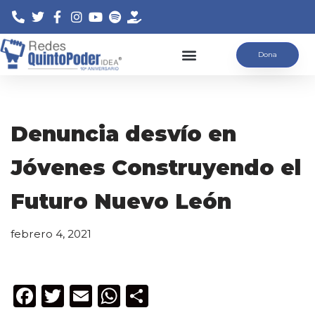
Saltar
Dona
al
contenido
Denuncia desvío en
Jóvenes Construyendo el
Futuro Nuevo León
febrero 4, 2021
F
T
E
W
C