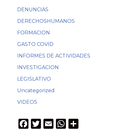
DENUNCIAS
DERECHOSHUMANOS
FORMACION
GASTO COVID
INFORMES DE ACTIVIDADES
INVESTIGACION
LEGISLATIVO
Uncategorized
VIDEOS
F
T
E
W
C
a
w
m
h
o