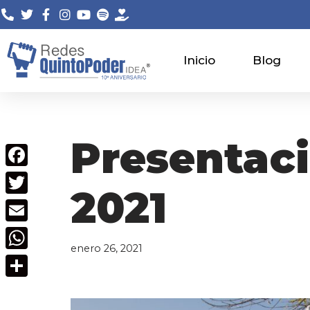
Saltar
al
Inicio
Blog
contenido
Presentac
Facebook
2021
Twitter
Email
enero 26, 2021
WhatsApp
Compartir