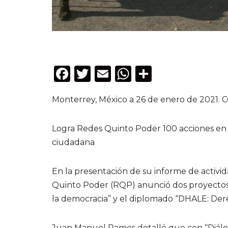
F
T
E
W
C
a
w
m
h
o
Monterrey, México a 26 de enero de 202
c
it
ai
a
m
e
te
l
ts
p
Logra Redes Quinto Poder 100 acciones en 2
b
r
A
ar
ciudadana
o
p
ti
o
p
r
En la presentación de su informe de activ
k
Quinto Poder (RQP) anunció dos proyectos 
la democracia” y el diplomado “DHALE: Der
Juan Manuel Ramos detalló que con “Diálog