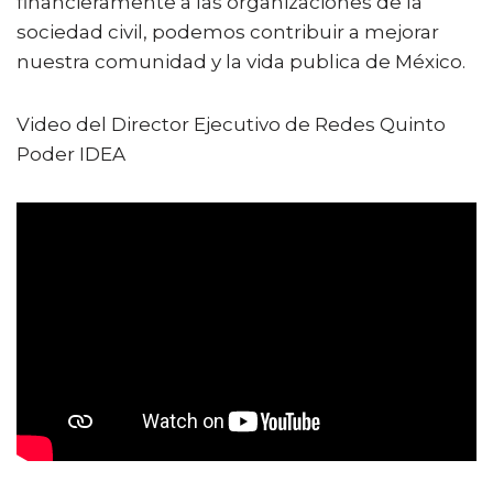
financieramente a las organizaciones de la
e
te
l
ts
p
sociedad civil, podemos contribuir a mejorar
b
r
A
ar
nuestra comunidad y la vida publica de México.
o
p
ti
o
p
r
Video del Director Ejecutivo de Redes Quinto
k
Poder IDEA