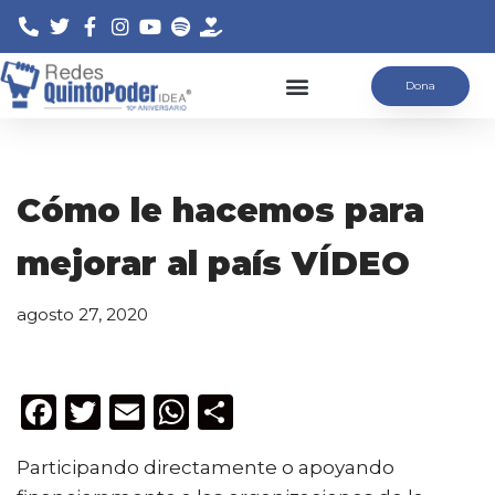
Saltar
Dona
al
contenido
Cómo le hacemos para
mejorar al país VÍDEO
agosto 27, 2020
F
T
E
W
C
a
w
m
h
o
Participando directamente o apoyando
c
it
ai
a
m