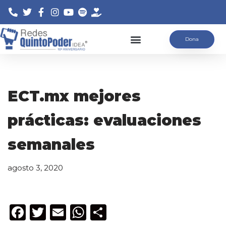
Saltar
Dona
al
contenido
ECT.mx mejores
prácticas: evaluaciones
semanales
agosto 3, 2020
F
T
E
W
C