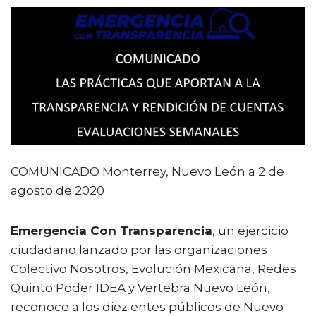
a
w
m
h
o
c
it
ai
a
m
e
te
l
ts
p
b
r
A
ar
o
p
ti
o
p
r
k
COMUNICADO Monterrey, Nuevo León a 2 de
agosto de 2020
Emergencia Con Transparencia
, un ejercicio
ciudadano lanzado por las organizaciones
Colectivo Nosotros, Evolución Mexicana, Redes
Quinto Poder IDEA y Vertebra Nuevo León,
reconoce a los diez entes públicos de Nuevo