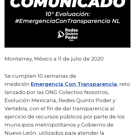
e
te
l
ts
p
b
r
A
ar
o
p
ti
o
p
r
k
Monterrey, México a 11 de julio de 2020
Se cumplen 10 semanas de
medición
Emergencia Con Transparencia
, reto
lanzado por las ONG Colectivo Nosotros,
Evolución Mexicana, Redes Quinto Poder y
Vertebra, con el fin de dar transparencia al
ejercicio de recursos públicos por parte de los
municipios metropolitanos y Gobierno de
Nuevo León, utilizados para atender la