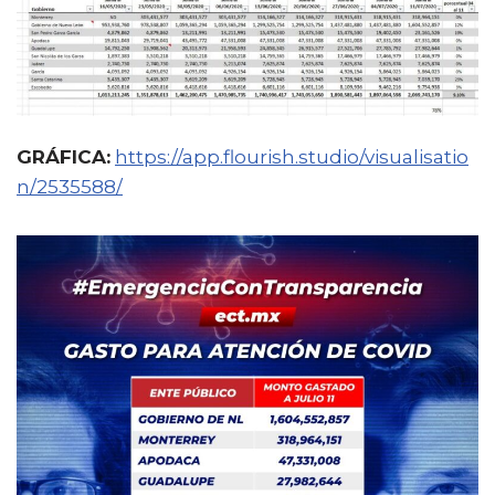
GRÁFICA:
https://app.flourish.studio/visualisatio
n/2535588/