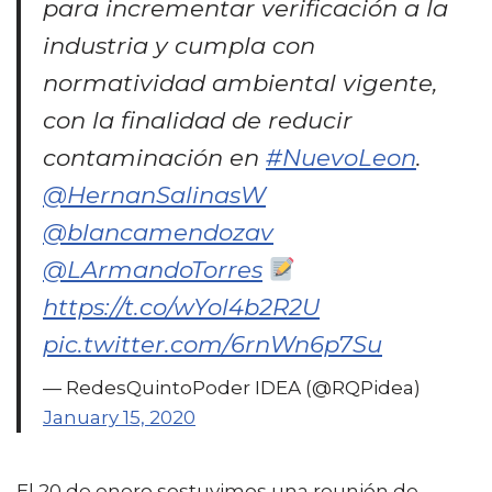
para incrementar verificación a la
industria y cumpla con
normatividad ambiental vigente,
con la finalidad de reducir
contaminación en
#NuevoLeon
.
@HernanSalinasW
@blancamendozav
@LArmandoTorres
https://t.co/wYol4b2R2U
pic.twitter.com/6rnWn6p7Su
— RedesQuintoPoder IDEA (@RQPidea)
January 15, 2020
El 20 de enero sostuvimos una reunión de