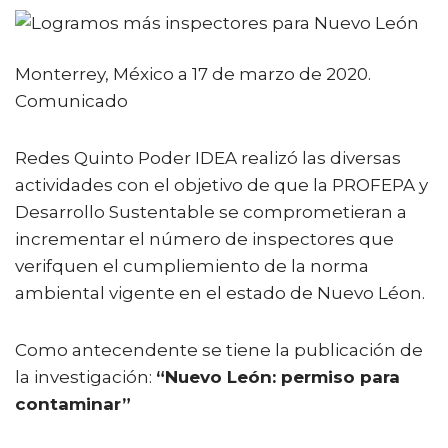
a
w
m
h
o
c
it
ai
a
m
e
te
l
ts
p
Monterrey, México a 17 de marzo de 2020.
b
r
A
ar
Comunicado
o
p
ti
o
p
r
Redes Quinto Poder IDEA realizó las diversas
actividades con el objetivo de que la PROFEPA y
k
Desarrollo Sustentable se comprometieran a
incrementar el número de inspectores que
verifquen el cumpliemiento de la norma
ambiental vigente en el estado de Nuevo Léon.
Como antecendente se tiene la publicación de
la investigación:
“Nuevo León: permiso para
contaminar”