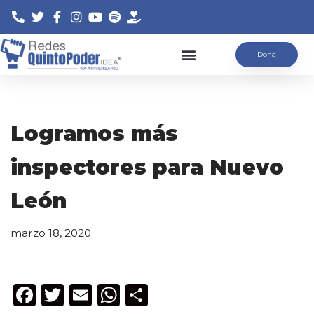
Saltar
Dona
al
contenido
Logramos más
inspectores para Nuevo
León
marzo 18, 2020
F
T
E
W
C