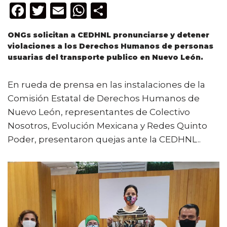
F
T
E
W
C
a
w
m
h
o
ONGs solicitan a CEDHNL pronunciarse y detener
c
it
ai
a
m
violaciones a los Derechos Humanos de personas
e
te
l
ts
p
usuarias del transporte publico en Nuevo León.
b
r
A
ar
En rueda de prensa en las instalaciones de la
o
p
ti
Comisión Estatal de Derechos Humanos de
o
p
r
Nuevo León, representantes de Colectivo
k
Nosotros, Evolución Mexicana y Redes Quinto
Poder, presentaron quejas ante la CEDHNL..