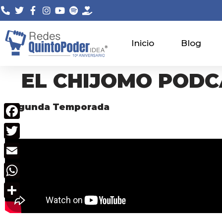
Saltar
al
Inicio
Blog
contenido
EL CHIJOMO PODC
Segunda Temporada
Facebook
Twitter
Email
WhatsApp
Compartir