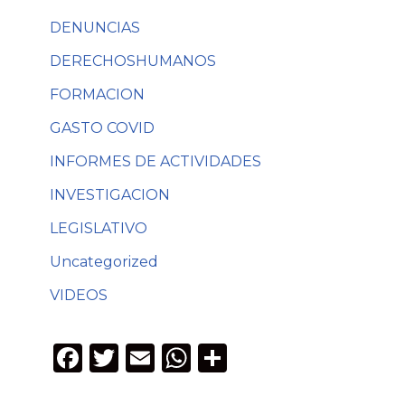
DENUNCIAS
DERECHOSHUMANOS
FORMACION
GASTO COVID
INFORMES DE ACTIVIDADES
INVESTIGACION
LEGISLATIVO
Uncategorized
VIDEOS
F
T
E
W
C
a
w
m
h
o