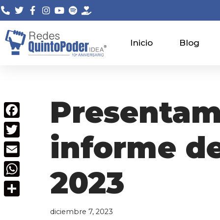
Saltar
al
Inicio
Blog
contenido
Presentam
Facebook
informe de
Twitter
Email
2023
WhatsApp
Compartir
diciembre 7, 2023