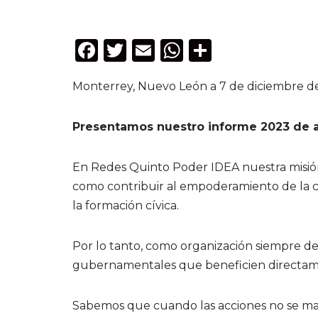
F
T
E
W
C
a
w
m
h
o
Monterrey, Nuevo León a 7 de diciembre d
c
it
ai
a
m
e
te
l
ts
p
Presentamos nuestro informe 2023 de 
b
r
A
ar
o
p
ti
En Redes Quinto Poder IDEA nuestra misió
o
p
r
como contribuir al empoderamiento de la ci
k
la formación cívica.
Por lo tanto, como organización siempre 
gubernamentales que beneficien directame
Sabemos que cuando las acciones no se mat