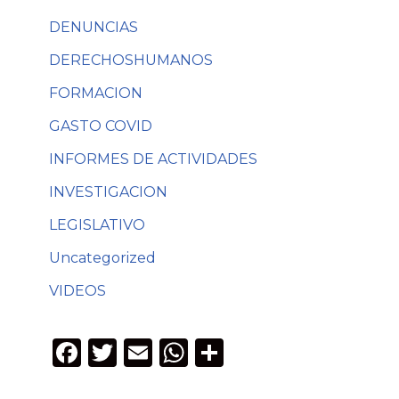
DENUNCIAS
DERECHOSHUMANOS
FORMACION
GASTO COVID
INFORMES DE ACTIVIDADES
INVESTIGACION
LEGISLATIVO
Uncategorized
VIDEOS
F
T
E
W
C
a
w
m
h
o