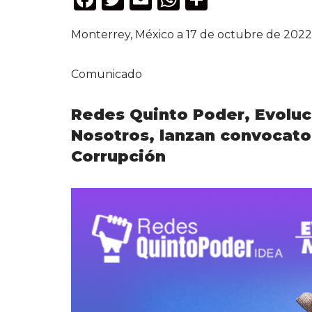
a
w
m
h
o
Monterrey, México a 17 de octubre de 2022
c
it
ai
a
m
e
te
l
ts
p
Comunicado
b
r
A
ar
o
p
ti
Redes Quinto Poder, Evoluc
o
p
r
Nosotros, lanzan convocato
k
Corrupción