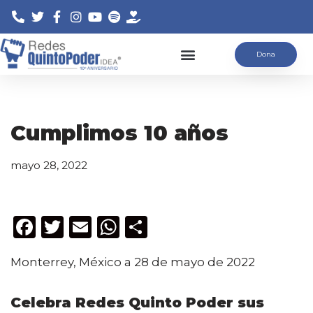
Saltar
Dona
al
contenido
Cumplimos 10 años
mayo 28, 2022
F
T
E
W
C
a
w
m
h
o
Monterrey, México a 28 de mayo de 2022
c
it
ai
a
m
e
te
l
ts
p
Celebra Redes Quinto Poder sus