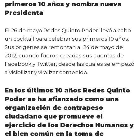
b
r
A
ar
primeros 10 años y nombra nueva
o
p
ti
Presidenta
o
p
r
k
El 26 de mayo Redes Quinto Poder llevó a cabo
un cocktail para celebrar sus primeros 10 años.
Sus orígenes se remontan al 24 de mayo de
2012, cuando fueron creadas sus cuentas de
Facebook y Twitter, desde las cuales se empezó
a visibilizar y viralizar contenido.
En los últimos 10 años Redes Quinto
Poder se ha afianzado como una
organización de contrapeso
ciudadano que promueve el
ejercicio de los Derechos Humanos y
el bien común en la toma de