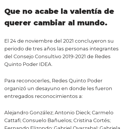
e
te
l
ts
p
Que no acabe la valentía de
b
r
A
ar
querer cambiar al mundo.
o
p
ti
o
p
r
k
El 24 de noviembre del 2021 concluyeron su
periodo de tres años las personas integrantes
del Consejo Consultivo 2019-2021 de Redes
Quinto Poder IDEA.
Para reconocerles, Redes Quinto Poder
organizó un desayuno en donde les fueron
entregados reconocimientos a:
Alejandro González; Antonio Dieck; Carmelo
Cattafi; Consuelo Bañuelos; Cristina Cortés;
Fernando Elizondo; Gabriel Oyarzabal; Gabriela