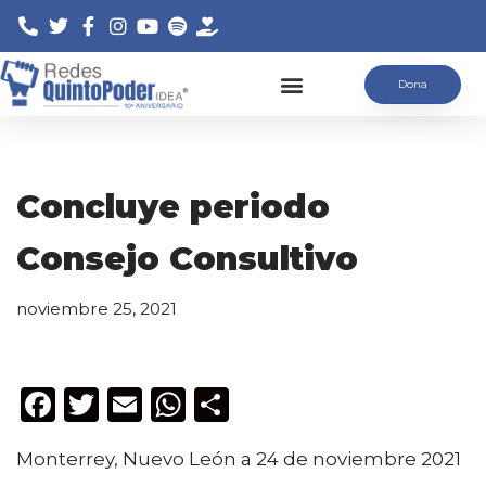
Saltar
Dona
al
contenido
Concluye periodo
Consejo Consultivo
noviembre 25, 2021
F
T
E
W
C
a
w
m
h
o
Monterrey, Nuevo León a 24 de noviembre 2021
c
it
ai
a
m