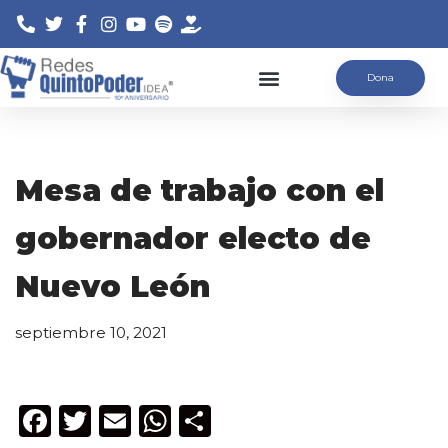
Saltar
Dona
al
contenido
Mesa de trabajo con el
gobernador electo de
Nuevo León
septiembre 10, 2021
F
T
E
W
C