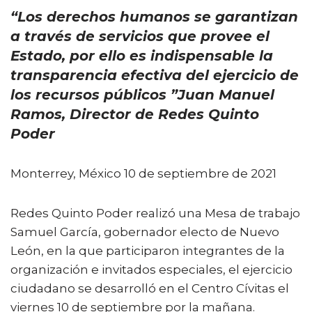
a
w
m
h
o
“Los derechos humanos se garantizan
c
it
ai
a
m
a través de servicios que provee el
e
te
l
ts
p
Estado, por ello es indispensable la
b
r
A
ar
transparencia efectiva del ejercicio de
o
p
ti
los recursos públicos ”Juan Manuel
o
p
r
Ramos, Director de Redes Quinto
k
Poder
Monterrey, México 10 de septiembre de 2021
Redes Quinto Poder realizó una Mesa de trabajo
Samuel García, gobernador electo de Nuevo
León, en la que participaron integrantes de la
organización e invitados especiales, el ejercicio
ciudadano se desarrolló en el Centro Cívitas el
viernes 10 de septiembre por la mañana.