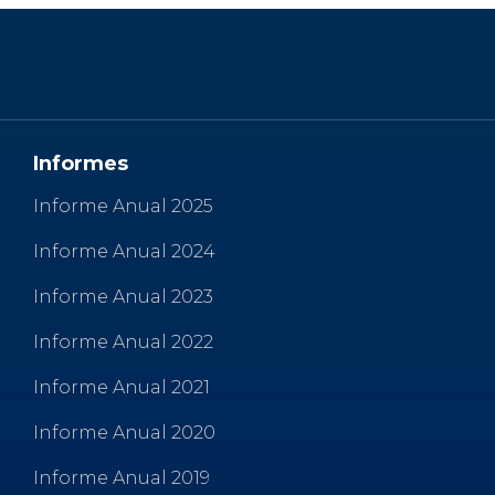
e
te
l
ts
p
b
r
A
ar
o
p
ti
o
p
r
k
Informes
Informe Anual 2025
Informe Anual 2024
Informe Anual 2023
Informe Anual 2022
Informe Anual 2021
Informe Anual 2020
Informe Anual 2019