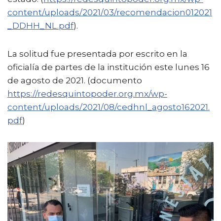
content/uploads/2021/03/recomendacion012021
_DDHH_NL.pdf
).
La solitud fue presentada por escrito en la
oficialía de partes de la institución este lunes 16
de agosto de 2021. (documento
https://redesquintopoder.org.mx/wp-
content/uploads/2021/08/cedhnl_agosto162021.
pdf
)