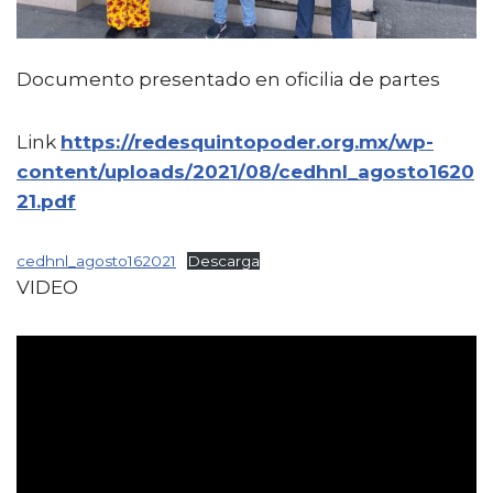
Documento presentado en oficilia de partes
Link
https://redesquintopoder.org.mx/wp-
content/uploads/2021/08/cedhnl_agosto1620
21.pdf
cedhnl_agosto162021
Descarga
VIDEO