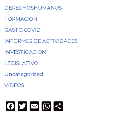
DERECHOSHUMANOS
FORMACION
GASTO COVID
INFORMES DE ACTIVIDADES
INVESTIGACION
LEGISLATIVO
Uncategorized
VIDEOS
F
T
E
W
C
a
w
m
h
o
c
it
ai
a
m