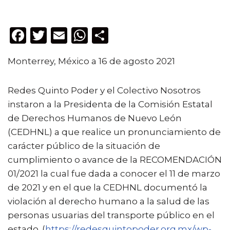
F
T
E
W
C
a
w
m
h
o
Monterrey, México a 16 de agosto 2021
c
it
ai
a
m
e
te
l
ts
p
Redes Quinto Poder y el Colectivo Nosotros
b
r
A
ar
instaron a la Presidenta de la Comisión Estatal
o
p
ti
de Derechos Humanos de Nuevo León
o
p
r
(CEDHNL) a que realice un pronunciamiento de
k
carácter público de la situación de
cumplimiento o avance de la RECOMENDACIÓN
01/2021 la cual fue dada a conocer el 11 de marzo
de 2021 y en el que la CEDHNL documentó la
violación al derecho humano a la salud de las
personas usuarias del transporte público en el
estado. (
https://redesquintopoder.org.mx/wp-