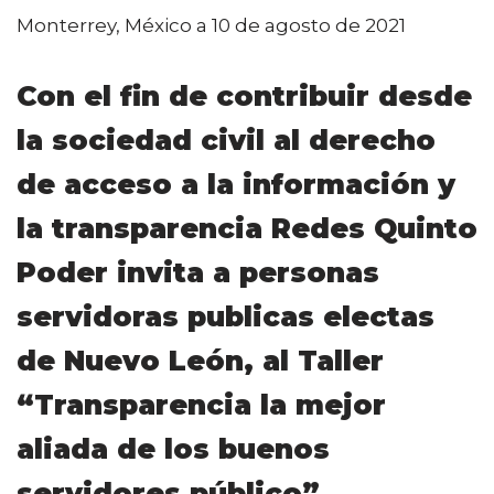
a
w
m
h
o
Monterrey, México a 10 de agosto de 2021
c
it
ai
a
m
e
te
l
ts
p
Con el fin de contribuir desde
b
r
A
ar
la sociedad civil al derecho
o
p
ti
o
p
r
de acceso a la información y
k
la transparencia Redes Quinto
Poder invita a personas
servidoras publicas electas
de Nuevo León, al Taller
“Transparencia la mejor
aliada de los buenos
servidores público”