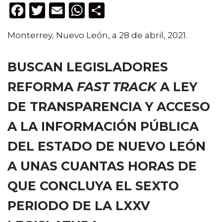
F
T
E
W
C
a
w
m
h
o
Monterrey, Nuevo León, a 28 de abril, 2021.
c
it
ai
a
m
e
te
l
ts
p
BUSCAN LEGISLADORES
b
r
A
ar
REFORMA
FAST TRACK
A LEY
o
p
ti
o
p
r
DE TRANSPARENCIA Y ACCESO
k
A LA INFORMACIÓN PÚBLICA
DEL ESTADO DE NUEVO LEÓN
A UNAS CUANTAS HORAS DE
QUE CONCLUYA EL SEXTO
PERIODO DE LA LXXV