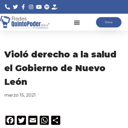
Saltar
Dona
al
contenido
Violó derecho a la salud
el Gobierno de Nuevo
León
marzo 15, 2021
F
T
E
W
C