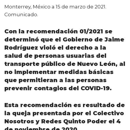
a
w
m
h
o
Monterrey, México a 15 de marzo de 2021.
c
it
ai
a
m
Comunicado.
e
te
l
ts
p
b
r
A
ar
Con la recomendación 01/2021 se
o
p
ti
determinó que el Gobierno de Jaime
o
p
r
Rodríguez violó el derecho a la
k
salud de personas usuarias del
transporte público de Nuevo León, al
no implementar medidas básicas
que permitieran a las personas
prevenir contagios del COVID-19.
Esta recomendación es resultado de
la queja presentada por el Colectivo
Nosotros y Redes Quinto Poder el 4
de noviembre de 2020