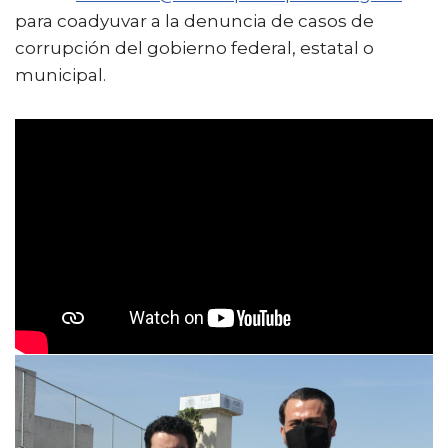
para coadyuvar a la denuncia de casos de
corrupción del gobierno federal, estatal o
municipal.