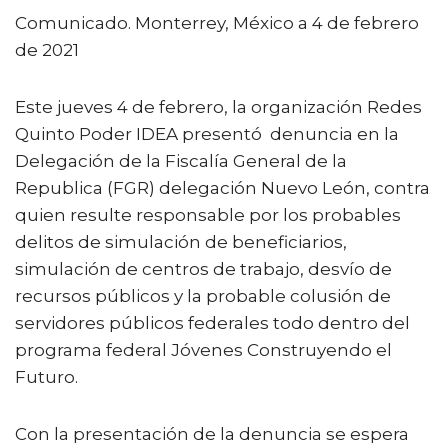
a
w
m
h
o
Comunicado. Monterrey, México a 4 de febrero
c
it
ai
a
m
de 2021
e
te
l
ts
p
b
r
A
ar
Este jueves 4 de febrero, la organización Redes
o
p
ti
Quinto Poder IDEA presentó denuncia en la
o
p
r
Delegación de la Fiscalía General de la
k
Republica (FGR) delegación Nuevo León, contra
quien resulte responsable por los probables
delitos de simulación de beneficiarios,
simulación de centros de trabajo, desvío de
recursos públicos y la probable colusión de
servidores públicos federales todo dentro del
programa federal Jóvenes Construyendo el
Futuro.
Con la presentación de la denuncia se espera