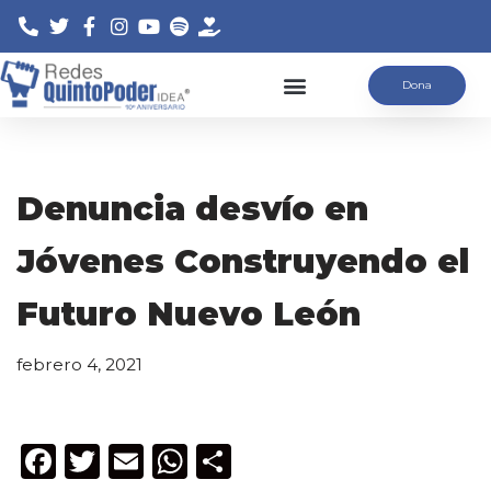
Saltar
Dona
al
contenido
Denuncia desvío en
Jóvenes Construyendo el
Futuro Nuevo León
febrero 4, 2021
F
T
E
W
C