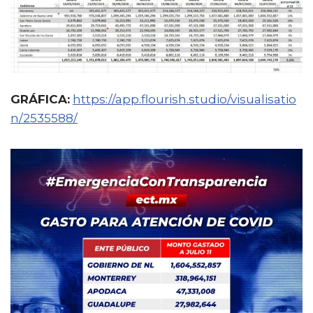
GRÁFICA:
https://app.flourish.studio/visualisatio
n/2535588/