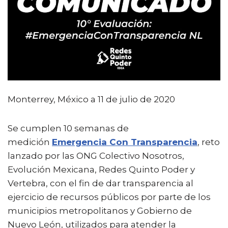
e
te
l
ts
p
b
r
A
ar
o
p
ti
o
p
r
k
Monterrey, México a 11 de julio de 2020
Se cumplen 10 semanas de
medición
Emergencia Con Transparencia
, reto
lanzado por las ONG Colectivo Nosotros,
Evolución Mexicana, Redes Quinto Poder y
Vertebra, con el fin de dar transparencia al
ejercicio de recursos públicos por parte de los
municipios metropolitanos y Gobierno de
Nuevo León, utilizados para atender la