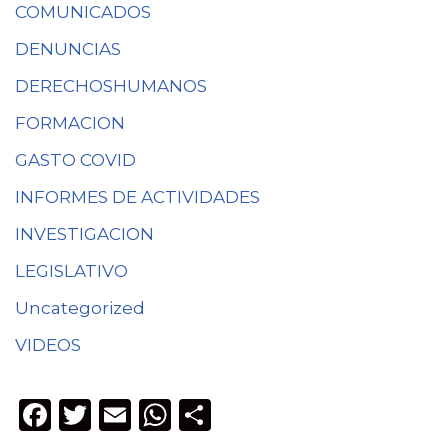
COMUNICADOS
DENUNCIAS
DERECHOSHUMANOS
FORMACION
GASTO COVID
INFORMES DE ACTIVIDADES
INVESTIGACION
LEGISLATIVO
Uncategorized
VIDEOS
F
T
E
W
C
a
w
m
h
o