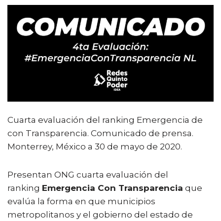
a
w
m
h
o
c
it
ai
a
m
e
te
l
ts
p
b
r
A
ar
o
p
ti
o
p
r
k
Cuarta evaluación del ranking Emergencia de
con Transparencia. Comunicado de prensa.
Monterrey, México a 30 de mayo de 2020.
Presentan ONG cuarta evaluación del
ranking
Emergencia Con Transparencia
que
evalúa la forma en que municipios
metropolitanos y el gobierno del estado de