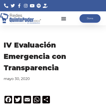
Saltar
Dona
al
contenido
IV Evaluación
Emergencia con
Transparencia
mayo 30, 2020
F
T
E
W
C